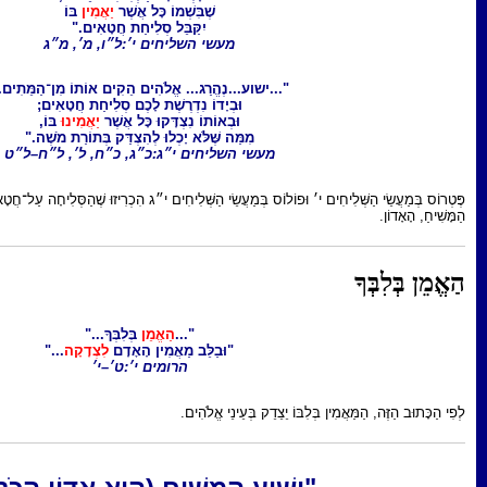
שֶׁבִּשְׁמוֹ כָּל אֲשֶׁר
יַאֲמִין
בּוֹ
יִקַּבֵּל סְלִיחַת חֲטָאִים."
מעשי השליחים י׳:ל״ו, מ׳, מ״ג
...ישוע...נֶהֱרַג... אֱלֹהִים הֵקִים אוֹתוֹ מִן־הַמֵּתִים...
וּבְיָדוֹ נִדְרֶשֶׁת לָכֶם סְלִיחַת חֲטָאִים;
וּבְאוֹתוֹ נִצְדָּקוּ כָּל אֲשֶׁר
יַאֲמִינוּ
בּוֹ,
מִמַּה שֶּׁלֹּא יָכְלוּ לְהִצְדַּק בְּתוֹרַת מֹשֶׁה."
מעשי השליחים י״ג:כ״ג, כ״ח, ל׳, ל״ח–ל״ט
וֹס בְּמַעֲשֵׂי הַשְּׁלִיחִים י״ג הִכְרִיזוּ שֶׁהַסְּלִיחָה עַל־חֲטָאִים נִתֶּנֶת לַמַּאֲמִינִים בְּיֵשׁוּעַ
"...
הַאֱמֵן
בְּלִבְּךָ..."
"וּבַלֵּב מַאֲמִין הָאָדָם
לִצְדָקָה
..."
הרומים י׳:ט׳–י׳
יֵצֵדֵק בְּעֵינֵי אֱלֹהִים.