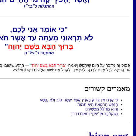
ההתגלות כ״ב:י״ז
"כִּי אוֹמֵר אֲנִי לָכֶם,
רְאוּנִי מֵעַתָּה עַד אֲשֶׁר תֹּאמְרוּ:
בָּרוּךְ הַבָּא בְּשֵׁם יְהוָה
"
מַתִּתְיָהוּ כ״ג:ל״ט
ּ וְיֹאמְרוּ
"בָּרוּךְ הַבָּא בְּשֵׁם יְהוָה"
— הַרֶגַע שֶׁיָּשׁוּבוּ בְּנֵי־יִשְׂרָאֵל וְיָקִירוּ אֶת הַמָּשִׁיחַ. זוֹ
ן, וּלְקַבֵּל אֶת יֵשׁוּעַ הַמָּשִׁיחַ כַּאֲדוֹן וּמוֹשִׁיעַ.
אֲשֶׁר יַעֲשֶׂה־טּוֹב וְלֹא יֶחֱטָא
ּת
ּ דֶרֶךְ