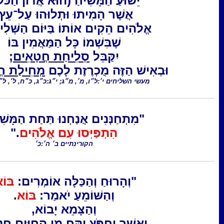
ׁוּעַ הַמָּשִׁיחַ (הוּא אֲדוֹן הַכֹּל)...
ֲשֶׁר הָמִיתוּ וּתְלוּהוּ עַל־עֵץ,
ים הֵקִים אוֹתוֹ בַּיּוֹם הַשְּׁלִישִׁי...
שֶׁבִּשְׁמוֹ כָּל הַמַּאֲמִין בּוֹ
יִקַּבֵּל
סְלִיחַת חֲטָאִים
;
הַזֶּה מֻכְרֶזֶת לָכֶם
מְחִילַת חֲטָאִים
."
שליחים י׳:ל״ו, מ׳, מ״ג; י״ג:כ״ג, כ״ח, ל׳, ל״ח–ל״ט
ְחַנְּנִים אֲנַחְנוּ תַּחַת הַמָּשִׁיחַ:
הִתְפַּיְּסוּ עִם אֱלֹהִים
."
הקורינתיים ב׳ ה׳:כ׳
ְהָרוּחַ וְהַכַּלָּה אוֹמְרִים:
בּוֹא
.
וְהַשּׁוֹמֵעַ יֹאמַר:
בּוֹא
.
וְהַצָּמֵא יָבוֹא,
ֶׁר יַחְפֹּץ יִקַּח מֵי הַחַיִּים חִנָּם."