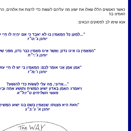
וע מה עליהם לעשות כדי לרצות את אלוהים, התשובה הייתה ברורה מאוד...
ַעַן כָּל הַמַּאֲמִין בּוֹ לֹא יֹאבַד כִּי אִם יִהְיֶה לוֹ חַיֵּי עוֹלָם."
יוחנן ג׳:ט״ז
 אֵינוֹ נִדּוֹן; וַאֲשֶׁר אֵינוֹ מַאֲמִין כְּבָר נִדּוֹן, מִפְּנֵי שֶׁלֹּא הֶאֱמִין..."
יוחנן ג׳:י״ח
ֵן אָמֵן אֲנִי אוֹמֵר לָכֶם: הַמַּאֲמִין בִּי יֵשׁ לוֹ חַיֵּי עוֹלָם."
יוחנן ו׳:מ״ז
"...אֲדוֹנַי, מָה עָלַי לַעֲשׂוֹת כְּדֵי לְהִוָּשֵׁעַ?
אמְרוּ: הַאֲמֵן בָּאָדוֹן יֵשׁוּעַ הַמָּשִׁיחַ וְתִוָּשַׁע אַתָּה וּבֵיתֶךָ."
מעשי השליחים ט״ז:ל״א
ְזֹאת הִיא מִצְוָתוֹ: שֶׁנַּאֲמִין בְּשֵׁם בְּנוֹ יֵשׁוּעַ הַמָּשִׁיחַ."
יוחנן א׳ ג׳:כ״ג