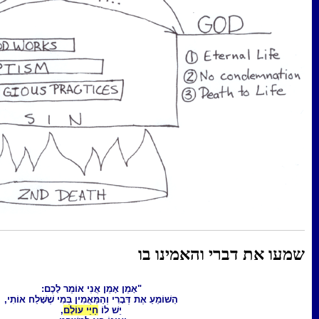
ינו בו
"אָמֵן אָמֵן אֲנִי אוֹמֵר לָכֶם:
הַשּׁוֹמֵעַ אֶת דְּבָרִי וְהַמַּאֲמִין בְּמִי שֶׁשָּׁלַח אוֹתִי,
יֵשׁ לוֹ
חַיֵּי עוֹלָם
,