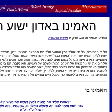
 באדון ישוע המשיח
רת הבשורה
.
ין האנושי נולד מת מבחינה רוחנית, נידון, מופרד מאלוהים על ידי החטא, ואם
וות השני" שהוא אגם האש. מאחר שאלוהים הכריז שכל צדקותינו הן כבגדים
ום פנים להציל את עצמו, והוא חסר אונים וללא תקווה. אולם, ברחמיו, שלח
לם למות ולשלם על חטאינו. הוא נקבר, קם ביום השלישי, ועלה אל השמיים.
ופר בעד הכול, ישוע המשיח הוא הדרך היחידה עבור חוטאים מתים ונידונים
המוות, ללא דין, ושלא נהיה עוד מתים ברוחנו אלא חיים ברוחנו גם בחיינו
כדי לקבל חיים נצחיים אלה ולהיוולד מחדש ברוחו?
ֹאמְרוּ אֵלָיו: מָה נַעֲשֶׂה לְמַעַן נַעֲשֶׂה אֶת מַעֲשֵׂי אֱלֹהִים?
אָמַר לָהֶם: זֶה מַעֲשֵׂה הָאֱלֹהִים, שֶׁתַּאֲמִינוּ בְּזֶה אֲשֶׁר שָׁלַח הוּא."
יוחנן ו׳:כ״ח–כ״ט