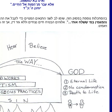
וְאֵינוֹ בָּא לְמִשְׁפָּט,
אֶלָּא עָבַר מִן־הַמָּוֶת אֶל־הַחַיִּים."
יוחנן ה׳:כ״ד
שימו לב לשני התנאים המנויים כדי לקבל את ההבטחות:
"הַשּׁוֹמֵעַ אֶת דְּבָרִי
 אלוהים הבטיח חיים נצחיים וללא גזר דין, אך זה מובטח
רק
לאלה שישמעו