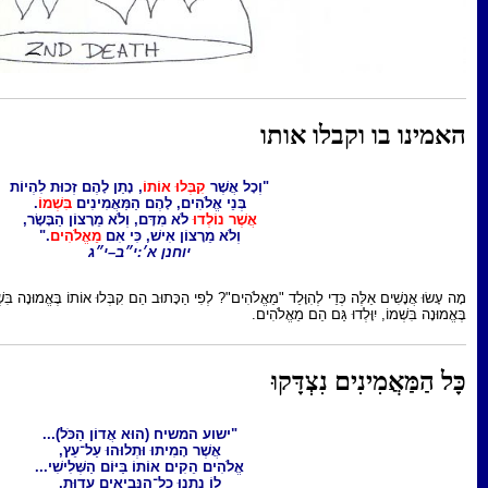
תו
"וְכָל אֲשֶׁר
קִבְּלוּ אוֹתוֹ
, נָתַן לָהֶם זְכוּת לִהְיוֹת
בְּנֵי אֱלֹהִים, לָהֶם הַמַּאֲמִינִים
בִּשְׁמוֹ
.
אֲשֶׁר נוֹלְדוּ
לֹא מִדָּם, וְלֹא מֵרָצוֹן הַבָּשָׂר,
וְלֹא מֵרָצוֹן אִישׁ, כִּי אִם
מֵאֱלֹהִים
."
יוחנן א׳:י״ב–י״ג
ד "מֵאֱלֹהִים"? לְפִי הַכָּתוּב הֵם קִבְּלוּ אוֹתוֹ בֶּאֱמוּנָה בִּשְׁמוֹ. כָּל אֲשֶׁר יְקַבְּלוּ אוֹתוֹ הַיּוֹם
אֱלֹהִים.
וּ
"ישוע המשיח (הוּא אֲדוֹן הַכֹּל)...
אֲשֶׁר הָמִיתוּ וּתְלוּהוּ עַל־עֵץ,
אֱלֹהִים הֵקִים אוֹתוֹ בַּיּוֹם הַשְּׁלִישִׁי...
לוֹ נָתְנוּ כָל־הַנְּבִיאִים עֵדוּת,